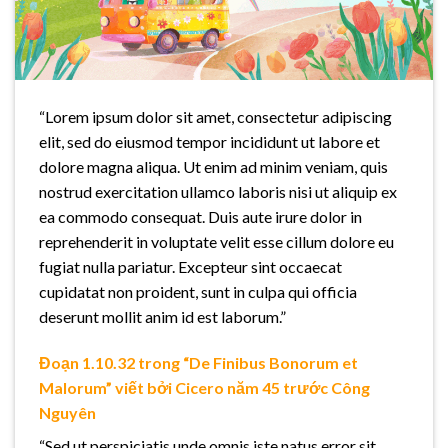
“Lorem ipsum dolor sit amet, consectetur adipiscing
elit, sed do eiusmod tempor incididunt ut labore et
dolore magna aliqua. Ut enim ad minim veniam, quis
nostrud exercitation ullamco laboris nisi ut aliquip ex
ea commodo consequat. Duis aute irure dolor in
reprehenderit in voluptate velit esse cillum dolore eu
fugiat nulla pariatur. Excepteur sint occaecat
cupidatat non proident, sunt in culpa qui officia
deserunt mollit anim id est laborum.”
Đoạn 1.10.32 trong “De Finibus Bonorum et
Malorum” viết bởi Cicero năm 45 trước Công
Nguyên
“Sed ut perspiciatis unde omnis iste natus error sit