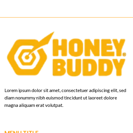
Ipsum
từ
chuẩn,
những
được
năm
sử
1500
dụng
từ
những
năm
1500
Lorem ipsum dolor sit amet, consectetuer adipiscing elit, sed
diam nonummy nibh euismod tincidunt ut laoreet dolore
magna aliquam erat volutpat.