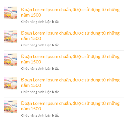
Đoạn Lorem Ipsum chuẩn, được sử dụng từ những
năm 1500
ở
Chức năng bình luận bị tắt
Đoạn
Lorem
Đoạn Lorem Ipsum chuẩn, được sử dụng từ những
Ipsum
năm 1500
chuẩn,
ở
Chức năng bình luận bị tắt
được
Đoạn
sử
Lorem
Đoạn Lorem Ipsum chuẩn, được sử dụng từ những
dụng
Ipsum
từ
năm 1500
chuẩn,
những
ở
Chức năng bình luận bị tắt
được
năm
Đoạn
sử
1500
Lorem
Đoạn Lorem Ipsum chuẩn, được sử dụng từ những
dụng
Ipsum
từ
năm 1500
chuẩn,
những
ở
Chức năng bình luận bị tắt
được
năm
Đoạn
sử
1500
Lorem
Đoạn Lorem Ipsum chuẩn, được sử dụng từ những
dụng
Ipsum
từ
năm 1500
chuẩn,
những
ở
Chức năng bình luận bị tắt
được
năm
Đoạn
sử
1500
Lorem
dụng